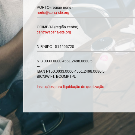
PORTO (região norte)
norte@cena-ste.org
COIMBRA (região centro)​
centro@cena-ste.org
NIF/NIPC - 514496720
NIB 0033.0000.4551.2498.0680.5
---
IBAN PT50.0033.0000.4551.2498.0680.5
BIC/SWIFT: BCOMPTPL
---
Instruções para liquidação de quotização