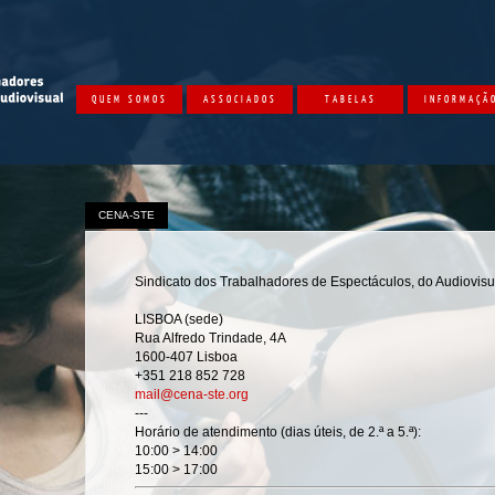
QUEM SOMOS
ASSOCIADOS
TABELAS
INFORMAÇÃ
CENA-STE
Sindicato dos Trabalhadores de Espectáculos, do Audiovis
LISBOA (sede)
Rua Alfredo Trindade, 4A
1600-407 Lisboa
+351 218 852 728
mail@cena-ste.org
---
Horário de atendimento (dias úteis, de 2.ª a 5.ª):
10:00 > 14:00
15:00 > 17:00