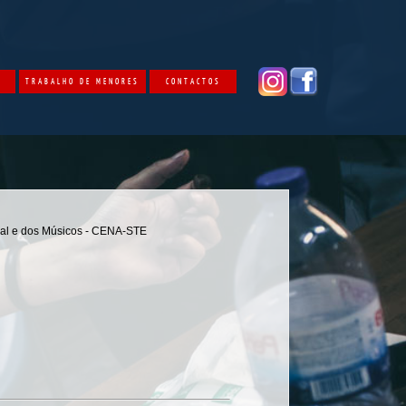
O
TRABALHO DE MENORES
CONTACTOS
ual e dos Músicos - CENA-STE