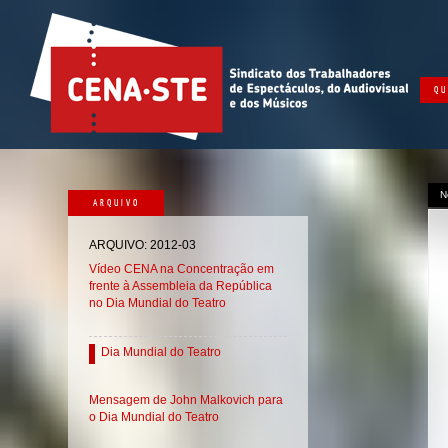
QU
N
ARQUIVO
ARQUIVO: 2012-03
Vídeo CENA na Concentração em
frente à Assembleia da República
no Dia Mundial do Teatro
Dia Mundial do Teatro
Mensagem de John Malkovich para
o Dia Mundial do Teatro