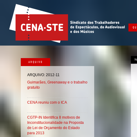
QU
N
ARQUIVO
ARQUIVO: 2012-11
Guimarães, Greenaway e o trabalho
gratuito
CENA reuniu com o ICA
CGTP-IN Identifica 8 motivos de
Inconstitucionalidade na Proposta
de Lei de Orçamento do Estado
para 2013