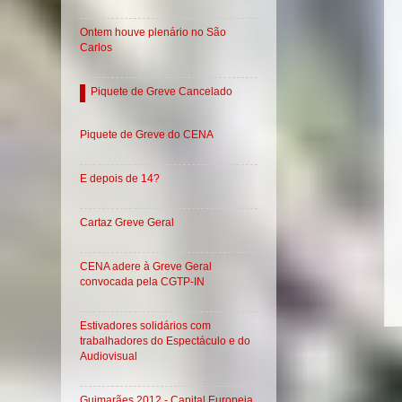
Ontem houve plenário no São
Carlos
Piquete de Greve Cancelado
Piquete de Greve do CENA
E depois de 14?
Cartaz Greve Geral
CENA adere à Greve Geral
convocada pela CGTP-IN
Estivadores solidários com
trabalhadores do Espectáculo e do
Audiovisual
Guimarães 2012 - Capital Europeia