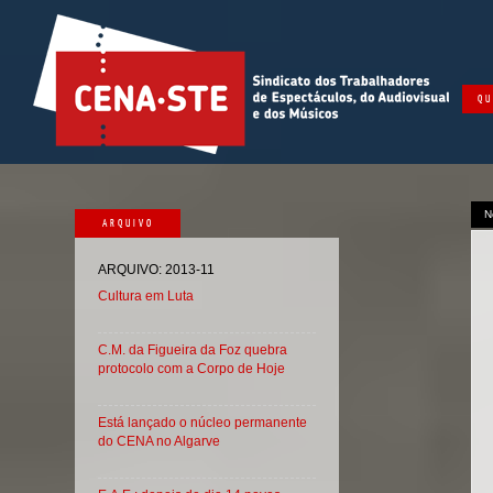
QU
N
ARQUIVO
ARQUIVO: 2013-11
Cultura em Luta
C.M. da Figueira da Foz quebra
protocolo com a Corpo de Hoje
Está lançado o núcleo permanente
do CENA no Algarve