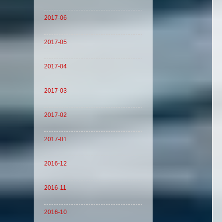
2017-06
2017-05
2017-04
2017-03
2017-02
2017-01
2016-12
2016-11
2016-10