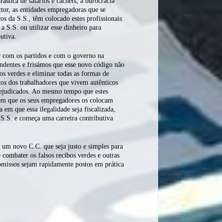
ástica de salários e cachets, a burocracia
tor, as entidades empregadoras que se
os da S.S., têm colocado estes profissionais
a S.S. ou utilizar esse dinheiro para
butiva.
ar com os partidos e com o governo na
ndentes e frisámos que esse novo código não
os verdes e eliminar todas as formas de
os dos trabalhadores que vivem autênticos
rejudicados. Ao mesmo tempo que estes
bem que os seus empregadores os colocam
 em que essa ilegalidade seja fiscalizada,
 S.S. e começa uma carreira contributiva
um novo C.C. que seja justo e simples para
 combater os falsos recibos verdes e outras
omissos sejam rapidamente postos em prática