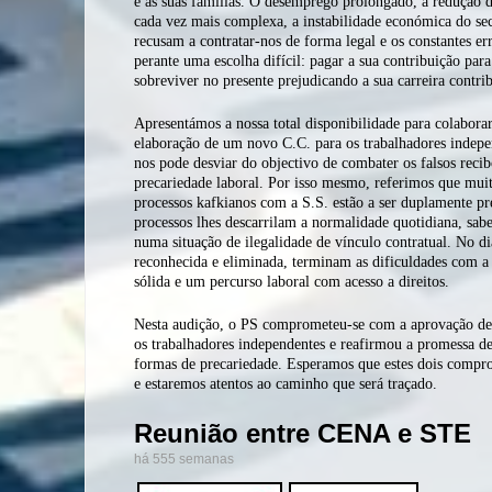
e as suas famílias. O desemprego prolongado, a redução dr
cada vez mais complexa, a instabilidade económica do sec
recusam a contratar-nos de forma legal e os constantes err
perante uma escolha difícil: pagar a sua contribuição para 
sobreviver no presente prejudicando a sua carreira contri
Apresentámos a nossa total disponibilidade para colabor
elaboração de um novo C.C. para os trabalhadores indepe
nos pode desviar do objectivo de combater os falsos recib
precariedade laboral. Por isso mesmo, referimos que muit
processos kafkianos com a S.S. estão a ser duplamente p
processos lhes descarrilam a normalidade quotidiana, sa
numa situação de ilegalidade de vínculo contratual. No dia
reconhecida e eliminada, terminam as dificuldades com a
sólida e um percurso laboral com acesso a direitos.
Nesta audição, o PS comprometeu-se com a aprovação de 
os trabalhadores independentes e reafirmou a promessa de
formas de precariedade. Esperamos que estes dois compr
e estaremos atentos ao caminho que será traçado.
Reunião entre CENA e STE
há 555 semanas