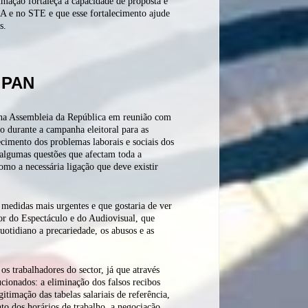
imação fortaleça a capacidade de proposta e
NA e no STE e que esse fortalecimento ajude
s.
 PAN
 na Assembleia da República em reunião com
o durante a campanha eleitoral para as
cimento dos problemas laborais e sociais dos
 algumas questões que afectam toda a
omo a necessária ligação que deve existir
medidas mais urgentes e que gostaria de ver
dor do Espectáculo e do Audiovisual, que
uotidiano a precariedade, os abusos e as
os trabalhadores do sector, já que através
cionados: a eliminação dos falsos recibos
itimação das tabelas salariais de referência,
to dos horários de trabalho, a negociação