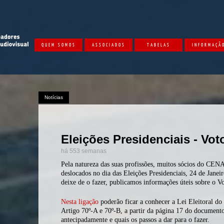
QUEM SOMOS
ASSOCIADOS
TABELAS
INFORMAÇÃ
Notícias
Eleições Presidenciais - Vo
há 553 semanas
Pela natureza das suas profissões, muitos sócios do CENA 
deslocados no dia das Eleições Presidenciais, 24 de Jane
deixe de o fazer, publicamos informações úteis sobre o V
Nesta ligação
poderão ficar a conhecer a Lei Eleitoral do 
Artigo 70º-A e 70º-B, a partir da página 17 do documento
antecipadamente e quais os passos a dar para o fazer.