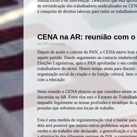
institucionais e de intervenção. Desejamos que esta aprox
de reivindicação dos trabalhadores sindicalizados no CE
à conquista de direitos laborais para todos os trabalhadore
CENA na AR: reunião com o
há 555 semanas
Depois de aceite o convite do PAN, o CENA esteve hoje
aquele partido. Dando seguimento ao contacto estabelecid
Eleições Legislativas, quis o PAN aprofundar o seu conhe
trabalhadores do sector. Houve tempo ainda para discutir
organização social da criação e da fruição cultural, bem c
com a educação.
Nesta reunião o CENA elencou as que considera serem as 
discutidas na AR. Entre elas está o Estatuto do Trabalha
enquadre legalmente as nossas profissões e erradique do q
pressões que sofremos nos locais de trabalho.
Esta é uma medida de regulamentação vital e basilar para 
dela será possível que muitos outros problemas sejam solu
verdes e do trabalho não declarado, a generalização e a leg
a eliminação dos diferentes regimes de IVA, o cumprimen