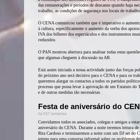
das remunerações e períodos de descanso quando haja nece
trabalho, as condições de segurança nos locais de trabalho
O CENA comunicou também que é imperativo o aumento 
à cultura, especificamente o aumento da verba dos apoios 
IVA dos bilhetes dos espectáculos e dos instrumentos mus
reduzidos.
O PAN mostrou abertura para analisar todas estas questõe
que algumas cheguem à discussão na AR.
Está assim iniciada a nossa actividade junto das forças polí
do próximo ano será decisivo para o CENA e para os traba
queremos alargar os contactos a todos os partidos político
processo que possa levar à aprovação de um Estatuto do 
e de outras medidas tão necessárias.
Festa de aniversário do CE
há 557 semanas
Convidamos todos os associados, colegas e amigos a esta
aniversário do CENA. Durante a noite teremos leitura de
Rita Cardoso e terminaremos a noite com um DJ set do 
tempo para uma conversa informal sobre os problemas do 