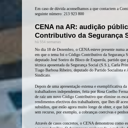
Em caso de dúvida aconselhamos a que contactem a Comis
seguinte número: 213 923 800
CENA na AR: audição públic
Contributivo da Segurança S
há 554 semanas
No dia 18 de Dezembro, o CENA esteve presente numa au
em que o tema foi o Código Contributivo da Segurança So
deputado José Soeiro do Bloco de Esquerda, partido que
técnica aposentada da Segurança Social (S.S.), Carla Prin
Tiago Barbosa Ribeiro, deputado do Partido Socialista e
Sindicato.
Depois de uma apresentação extensa e exemplificativa da 
trabalhadores independentes, feita por Rosa Coelho Ferna
de raíz um novo Código Contributivo que elimine os esca
rendimentos efectivos dos trabalhadores, que lhes dê acesso
subsídios, que estão agora muito longe de obter, e que l
sem recurso, por exemplo, a cobranças coercivas e penhor
Através de casos concretos, o CENA demonstrou como este