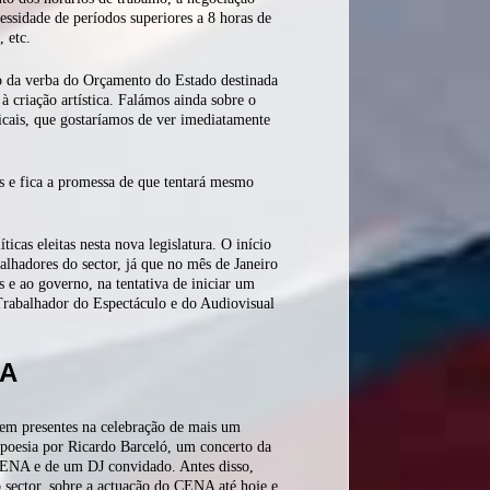
ssidade de períodos superiores a 8 horas de
, etc.
da verba do Orçamento do Estado destinada
à criação artística. Falámos ainda sobre o
icais, que gostaríamos de ver imediatamente
s e fica a promessa de que tentará mesmo
ticas eleitas nesta nova legislatura. O início
lhadores do sector, já que no mês de Janeiro
s e ao governo, na tentativa de iniciar um
Trabalhador do Espectáculo e do Audiovisual
NA
rem presentes na celebração de mais um
 poesia por Ricardo Barceló, um concerto da
CENA e de um DJ convidado. Antes disso,
sector, sobre a actuação do CENA até hoje e