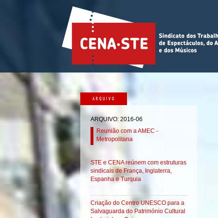
ARQUIVO
ARQUIVO: 2016-06
Reunião com a AMEC -
Metropolitana
STE e CENA reúnem com estruturas
sindicais de França, Inglaterra,
Espanha e Turquia
Criação do Centro UNESCO para a
Salvaguarda do Património Cultural