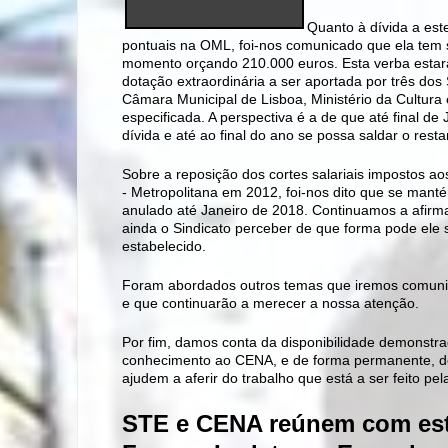
Quanto à dívida a est
pontuais na OML, foi-nos comunicado que ela tem 
momento
orçando
210.000 euros. Esta verba estar
dotação extraordinária a ser aportada por três do
Câmara Municipal de Lisboa, Ministério da Cultura e
especificada. A perspectiva é a de que até final d
dívida e até ao final do ano se possa saldar o resta
Sobre a reposição dos cortes salariais impostos 
- Metropolitana em 2012, foi-nos dito que se mant
anulado até Janeiro de 2018. Continuamos a afirmar
ainda o Sindicato perceber de que forma pode ele s
estabelecido.
Foram abordados outros temas que iremos comunica
e que continuarão a merecer a nossa atenção.
Por fim, damos conta da disponibilidade demonstra
conhecimento ao CENA, e de forma permanente, de 
ajudem a aferir do trabalho que está a ser feito pel
STE e CENA reúnem com estr