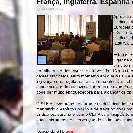
França, Inglaterra, Espanha 
há 527 semanas
Aproveitan
sindicais 
Europeia d
o STE e o
sindicais 
(Equity),
Estes enc
lugar na q
principal
trabalho a ser desenvolvido através da FIA mas t
destes sindicatos. Num momento em que o CENA e
legislação que regulamente de forma efectiva e efic
espectáculo e do audiovisual, a troca de experiênci
pode ser muito enriquecedora para alcançar os ob
O STE esteve presente durante os dois dias deste
mantendo o espírito unitário e de trabalho conjunt
sindicatos, partilhará com o CENA os principais te
principais linhas de intervenção definidas pelos si
Notícia do STE
aqui
.