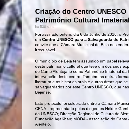
Criação do Centro UNESCO 
Património Cultural Imateria
há 530 semanas
Foi assinado ontem, dia 6 de Junho de 2016, o Pr
um
Centro UNESCO para a Salvaguarda do Patrim
convite que a Câmara Municipal de Beja nos ender
irrecusável.
O município de Beja tem assumido um papel releva
deste património cultural que teve um dos seus 
do Cante Alentejano como Património Imaterial d
intervenção deste centro. Também as outras formas
literatura e as histórias orais e outras áreas que s
salvaguardados por este Centro UNESCO, que nasc
Bejense.
Este protocolo foi celebrado entre a Câmara Munici
CENA - representado pelos dirigentes Hélder Gam
da UNESCO; Direcção Regional de Cultura do Alente
Fundação AgaKhan; MODA - Associação do Cante A
Alentejo.