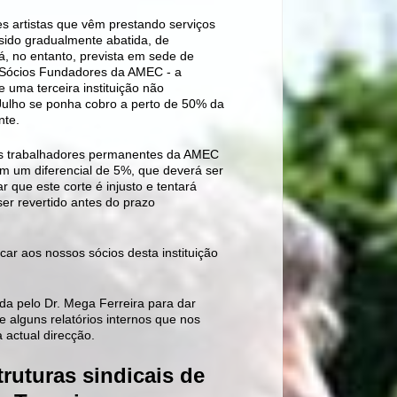
es artistas que vêm prestando serviços
sido gradualmente abatida, de
á, no entanto, prevista em sede de
s Sócios Fundadores da AMEC - a
 uma terceira instituição não
e Julho se ponha cobro a perto de 50% da
nte.
aos trabalhadores permanentes da AMEC
ém um diferencial de 5%, que deverá ser
 que este corte é injusto e tentará
er revertido antes do prazo
r aos nossos sócios desta instituição
da pelo Dr. Mega Ferreira para dar
alguns relatórios internos que nos
a actual direcção.
uturas sindicais de