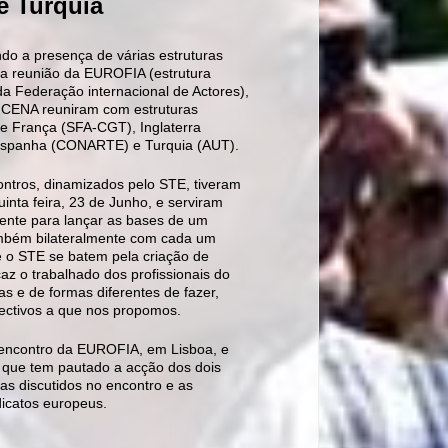
e Turquia
do a presença de várias estruturas
na reunião da EUROFIA (estrutura
a Federação internacional de Actores),
 CENA reuniram com estruturas
de França (SFA-CGT), Inglaterra
 Espanha (CONARTE) e Turquia (AUT).
ontros, dinamizados pelo STE, tiveram
uinta feira, 23 de Junho, e serviram
mente para lançar as bases de um
ambém bilateralmente com cada um
 o STE se batem pela criação de
az o trabalhado dos profissionais do
as e de formas diferentes de fazer,
jectivos a que nos propomos.
 encontro da EUROFIA, em Lisboa, e
o que tem pautado a acção dos dois
mas discutidos no encontro e as
ndicatos europeus.