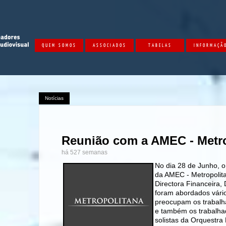
QUEM SOMOS
ASSOCIADOS
TABELAS
INFORMAÇÃ
Notícias
Reunião com a AMEC - Metr
há 527 semanas
No dia 28 de Junho, o
da AMEC - Metropolit
Directora Financeira, 
foram abordados vár
preocupam os trabalh
e também os trabalhad
solistas da Orquestra