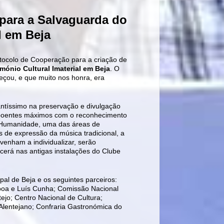
para a Salvaguarda do
l em Beja
otocolo de Cooperação para a criação de
ónio Cultural Imaterial em Beja
. O
eçou, e que muito nos honra, era
ntíssimo na preservação e divulgação
expoentes máximos com o reconhecimento
a Humanidade, uma das áreas de
 de expressão da música tradicional, a
e venham a individualizar, serão
erá nas antigas instalações do Clube
pal de Beja e os seguintes parceiros:
boa e Luís Cunha; Comissão Nacional
jo; Centro Nacional de Cultura;
lentejano; Confraria Gastronómica do