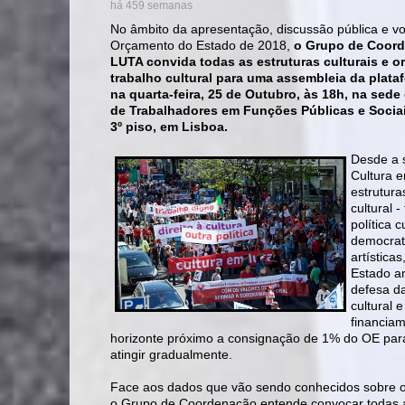
há 459 semanas
No âmbito da apresentação, discussão pública e v
Orçamento do Estado de 2018,
o Grupo de Coor
LUTA convida todas as estruturas culturais e o
trabalho cultural para uma assembleia da plat
na quarta-feira, 25 de Outubro, às 18h, na sed
de Trabalhadores em Funções Públicas e Socia
3º piso, em Lisboa.
Desde a 
Cultura e
estrutura
cultural
política 
democrat
artística
Estado an
defesa da
cultural 
financiam
horizonte próximo a consignação de 1% do OE par
atingir gradualmente.
Face aos dados que vão sendo conhecidos sobre o
o Grupo de Coordenação entende convocar todas as 