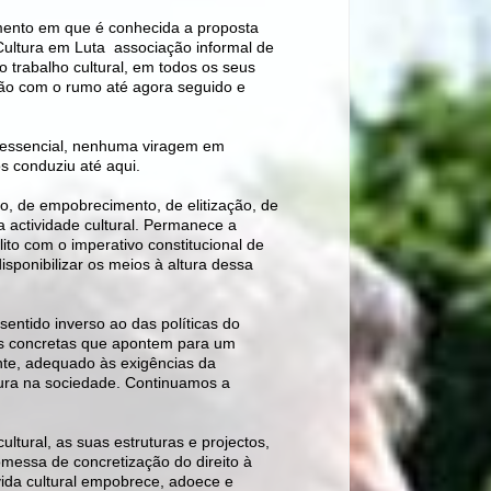
ento em que é conhecida a proposta
ltura em Luta  associação informal de
o trabalho cultural, em todos os seus
̧ão com o rumo até agora seguido e
.
 no essencial, nenhuma viragem em
s conduziu até aqui.
, de empobrecimento, de elitização, de
a actividade cultural. Permanece a
lito com o imperativo constitucional de
isponibilizar os meios à altura dessa
sentido inverso ao das políticas do
as concretas que apontem para um
te, adequado às exigências da
ltura na sociedade. Continuamos a
ultural, as suas estruturas e projectos,
ssa de concretização do direito à
A vida cultural empobrece, adoece e