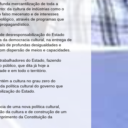
unda mercantilização de toda a
to: da cultura de indústrias como o
do falso mecenato e de interesses
ológico, através de programas que
propagandístico.
de desresponsabilização do Estado
ia da democracia cultural, na entrega de
país de profundas desigualdades e
e com dispersão de meios e capacidades.
 trabalhadores do Estado, fazendo
úblico, que dita já hoje a
de e em todo o território.
tém a cultura no grau zero do
da política cultural do governo que
lização do Estado.
ia de uma nova política cultural,
̃o da cultura e de construção de um
umprimento da Constituição da