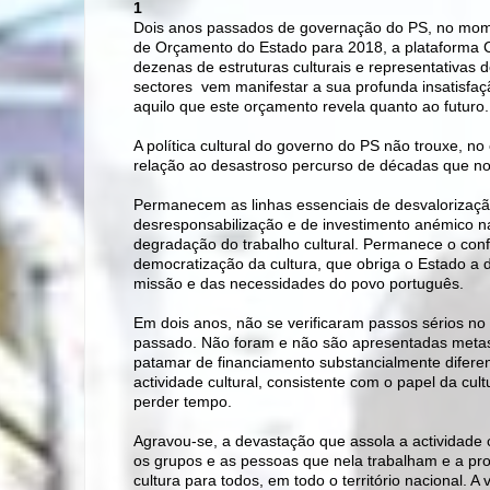
1
Dois anos passados de governação do PS, no mom
de Orçamento do Estado para 2018, a plataforma Cu
dezenas de estruturas culturais e representativas d
sectores  vem manifestar a sua profunda insatisfac
aquilo que este orçamento revela quanto ao futuro
A política cultural do governo do PS não trouxe,
relação ao desastroso percurso de décadas que no
Permanecem as linhas essenciais de desvalorização
desresponsabilização e de investimento anémico n
degradação do trabalho cultural. Permanece o conf
democratização da cultura, que obriga o Estado a d
missão e das necessidades do povo português.
Em dois anos, não se verificaram passos sérios no 
passado. Não foram e não são apresentadas met
patamar de financiamento substancialmente diferen
actividade cultural, consistente com o papel da cu
perder tempo.
Agravou-se, a devastação que assola a actividade c
os grupos e as pessoas que nela trabalham e a prome
cultura para todos, em todo o território nacional. 