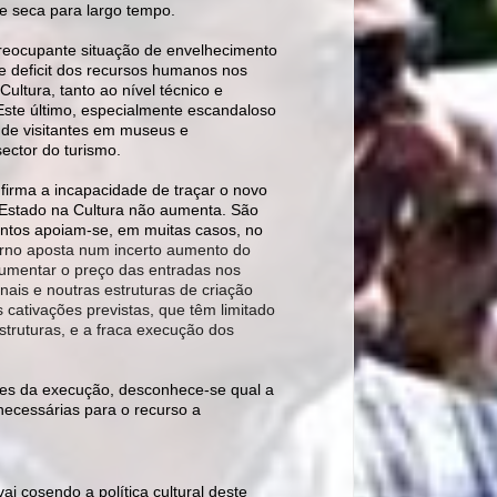
de seca para largo tempo.
eocupante situação de envelhecimento
te deficit dos recursos humanos nos
ltura, tanto ao nível técnico e
. Este último, especialmente escandaloso
 de visitantes em museus e
ector do turismo.
irma a incapacidade de traçar o novo
 Estado na Cultura não aumenta. São
entos apoiam-se, em muitas casos, no
erno aposta num incerto aumento do
aumentar o preço das entradas nos
is e noutras estruturas de criação
 cativações previstas, que têm limitado
truturas, e a fraca execução dos
es da execução, desconhece-se qual a
necessárias para o recurso a
 cosendo a política cultural deste