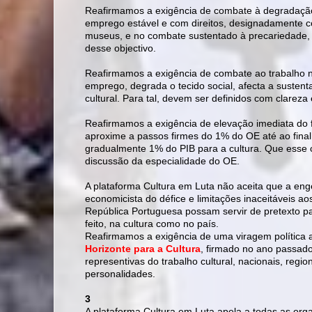
Reafirmamos a exigência de combate à degradação
emprego estável e com direitos, designadamente co
museus, e no combate sustentado à precariedade, 
desse objectivo.
Reafirmamos a exigência de combate ao trabalho n
emprego, degrada o tecido social, afecta a sustenta
cultural. Para tal, devem ser definidos com clareza e
Reafirmamos a exigência de elevação imediata d
aproxime a passos firmes do 1% do OE até ao final 
gradualmente 1% do PIB para a cultura. Que esse c
discussão da especialidade do OE.
A plataforma Cultura em Luta não aceita que a eng
economicista do défice e limitações inaceitáveis a
República Portuguesa possam servir de pretexto pa
feito, na cultura como no país.
Reafirmamos a exigência de uma viragem polític
Horizonte para a Cultura
, firmado no ano passado
representivas do trabalho cultural, nacionais, regio
personalidades.
3
A plataforma Cultura em Luta apela a todas as organ