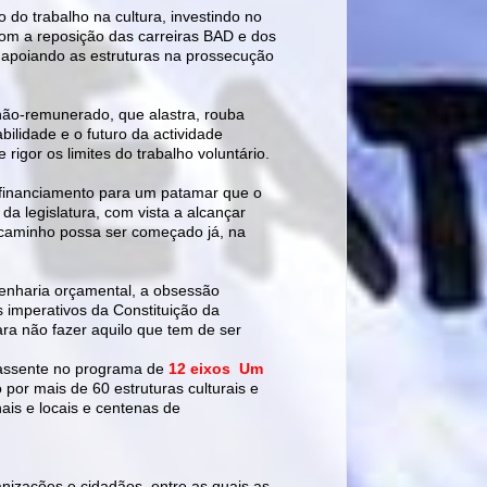
 do trabalho na cultura, investindo no
m a reposição das carreiras BAD e dos
apoiando as estruturas na prossecução
ão-remunerado, que alastra, rouba
bilidade e o futuro da actividade
 rigor os limites do trabalho voluntário.
o financiamento para um patamar que o
da legislatura, com vista a alcançar
aminho possa ser começado já, na
enharia orçamental, a obsessão
os imperativos da Constituição da
ra não fazer aquilo que tem de ser
a assente no programa de
12 eixos  Um
 por mais de 60 estruturas culturais e
nais e locais e centenas de
izações e cidadãos, entre as quais as