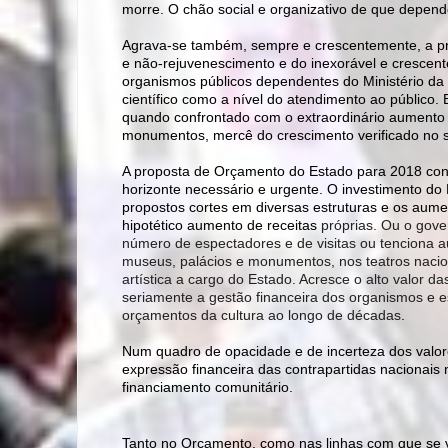
morre. O chão social e organizativo de que depen
Agrava-se também, sempre e crescentemente, a pr
e não-rejuvenescimento e do inexorável e crescen
organismos públicos dependentes do Ministério da Cu
científico como a nível do atendimento ao público
quando confrontado com o extraordinário aumento
monumentos, mercê do crescimento verificado no s
A proposta de Orçamento do Estado para 2018 conf
horizonte necessário e urgente. O investimento do
propostos cortes em diversas estruturas e os aum
hipotético aumento de receitas
próprias. Ou o gov
número de espectadores e de visitas ou tenciona 
museus, palácios e monumentos, nos teatros naciona
artística a cargo do Estado. Acresce o alto valor das
seriamente a gestão financeira dos organismos e es
orçamentos da cultura ao longo de décadas
.
Num quadro de opacidade e de incerteza dos valor
expressão financeira das contrapartidas nacionais 
financiamento comunitário.
Tanto no Orçamento, como nas linhas com que se vai