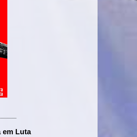
--------------
a em Luta