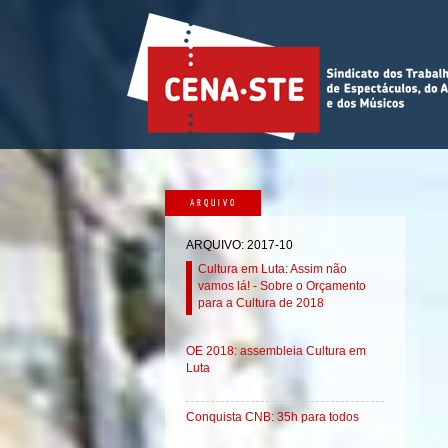
ARQUIVO
ARQUIVO: 2017-10
Cultura em Luta: Assim não
vamos lá! - Sobre o Orçamento
para a Cultura de 2018
OE 2018: assembleia Cultura em
Luta
Conquista CNB: 35h para todos