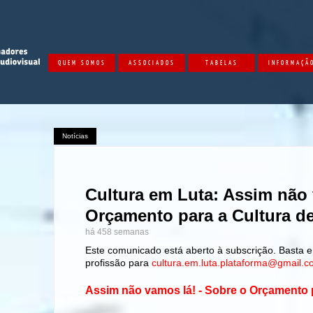
QUEM SOMOS
ASSOCIADOS
TABELAS
INFORMAÇÃ
Notícias
Cultura em Luta: Assim não 
Orçamento para a Cultura d
há 458 semanas
Este comunicado está aberto à subscrição. Basta 
profissão para
cultura.em.luta.plataforma@gmail.
Assim não vamos lá! - Sobre o Orçamento 