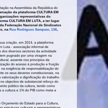
otação na Assembleia da República do
denação da plataforma CULTURA EM
rganizações representativas do
aforma CULTURA EM LUTA, a ter lugar
e da Federação Nacional de Sindicatos
is, na
Rua Rodrigues Sampaio, 136
,
sua criação, em 2014, a plataforma
m Luta - associação informal de
s dos diversos sectores da actividade
 - tem pugnado por uma viragem na
cultural, assente nos princípios da
ização do acesso à produção e fruição
s, na exigência de responsabilização do
te os seus deveres constitucionais, na
 valorização e dignificação do trabalho
e no objectivo de substancial reforço do
ento público da cultura, tendo como
a a cultura e 1% do PIB como meta a
 Orçamento do Estado para a Cultura,
estruturas culturais e representativas