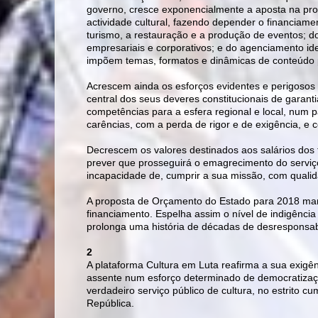
governo, cresce exponencialmente a aposta na prof
actividade cultural, fazendo depender o financiamen
turismo, a restauração e a produção de eventos; 
empresariais e corporativos; e do agenciamento ide
impõem temas, formatos e dinâmicas de conteúdo 
Acrescem ainda os esforços evidentes e perigosos 
central dos seus deveres constitucionais de garant
competências para a esfera regional e local, num 
carências, com a perda de rigor e de exigência, 
Decrescem os valores destinados aos salários dos
prever que prosseguirá o emagrecimento do serviço p
incapacidade de, cumprir a sua missão, com qualida
A proposta de Orçamento do Estado para 2018 man
financiamento. Espelha assim o nível de indigência 
prolonga uma história de décadas de desresponsabi
2
A plataforma Cultura em Luta reafirma a sua exigênc
assente num esforço determinado de democratizaça
verdadeiro serviço público de cultura, no estrito c
República.