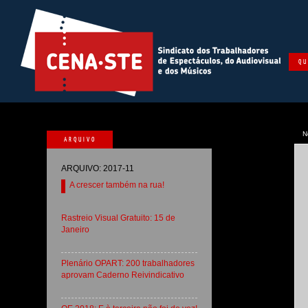
QU
N
ARQUIVO
ARQUIVO: 2017-11
A crescer também na rua!
Rastreio Visual Gratuito: 15 de
Janeiro
Plenário OPART: 200 trabalhadores
aprovam Caderno Reivindicativo