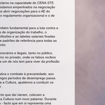
 claros na capacidade do CENA-STE
m, estamos empenhados na negociação
 abrir negociações para o AE do
 o regulamento organizacional e o de
também fundamental para a luta contra a
s de organização do trabalho, o
issões e as tabelas salariais fixadas
e padrões de referência para todas as
ctor.
recários e ilegais, tanto no público,
o no privado, onde os falsos recibos
a um de nós tem para viver da profissão
tica o combate à precariedade, aos
 longos períodos de desemprego passa
 a Cultura, ajudámos a conduzir os
r.
ento que daí vieram, colocam a
 a Cultura num novo patamar. Durante
a - facto que em si representa uma