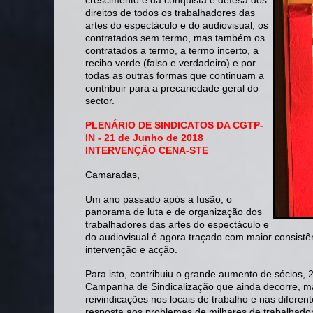
crescimento e da conquista e defesa dos
direitos de todos os trabalhadores das
artes do espectáculo e do audiovisual, os
contratados sem termo, mas também os
contratados a termo, a termo incerto, a
recibo verde (falso e verdadeiro) e por
todas as outras formas que continuam a
contribuir para a precariedade geral do
sector.
PLENÁRIO DE SINDICATOS DA CGTP-
IN - 21 de Junho de 2018
INTERVENÇÃO CENA-STE
Camaradas,
Um ano passado após a fusão, o
panorama de luta e de organização dos
trabalhadores das artes do espectáculo e
do audiovisual é agora traçado com maior consistê
intervenção e acção.
Para isto, contribuiu o grande aumento de sócios, 
Campanha de Sindicalização que ainda decorre, ma
reivindicações nos locais de trabalho e nas difere
resposta aos problemas de milhares de trabalhado