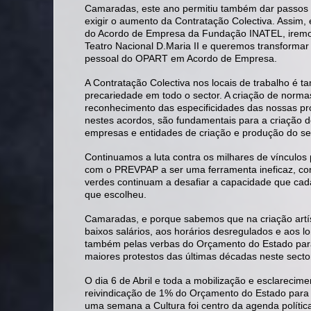
Camaradas, este ano permitiu também dar passos
exigir o aumento da Contratação Colectiva. Assi
do Acordo de Empresa da Fundação INATEL, iremos
Teatro Nacional D.Maria II e queremos transformar
pessoal do OPART em Acordo de Empresa.
A Contratação Colectiva nos locais de trabalho é 
precariedade em todo o sector. A criação de norma
reconhecimento das especificidades das nossas prof
nestes acordos, são fundamentais para a criação d
empresas e entidades de criação e produção do se
Continuamos a luta contra os milhares de vínculos p
com o PREVPAP a ser uma ferramenta ineficaz, com
verdes continuam a desafiar a capacidade que cad
que escolheu.
Camaradas, e porque sabemos que na criação artís
baixos salários, aos horários desregulados e aos
também pelas verbas do Orçamento do Estado para
maiores protestos das últimas décadas neste secto
O dia 6 de Abril e toda a mobilização e esclarecim
reivindicação de 1% do Orçamento do Estado para
uma semana a Cultura foi centro da agenda polític