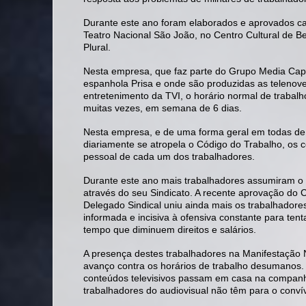
Durante este ano foram elaborados e aprovados ca
Teatro Nacional São João, no Centro Cultural de 
Plural.
Nesta empresa, que faz parte do Grupo Media Capit
espanhola Prisa e onde são produzidas as telenov
entretenimento da TVI, o horário normal de trabalh
muitas vezes, em semana de 6 dias.
Nesta empresa, e de uma forma geral em todas de
diariamente se atropela o Código do Trabalho, os co
pessoal de cada um dos trabalhadores.
Durante este ano mais trabalhadores assumiram o
através do seu Sindicato. A recente aprovação do C
Delegado Sindical uniu ainda mais os trabalhador
informada e incisiva à ofensiva constante para t
tempo que diminuem direitos e salários.
A presença destes trabalhadores na Manifestação 
avanço contra os horários de trabalho desumanos
conteúdos televisivos passam em casa na companhi
trabalhadores do audiovisual não têm para o convív