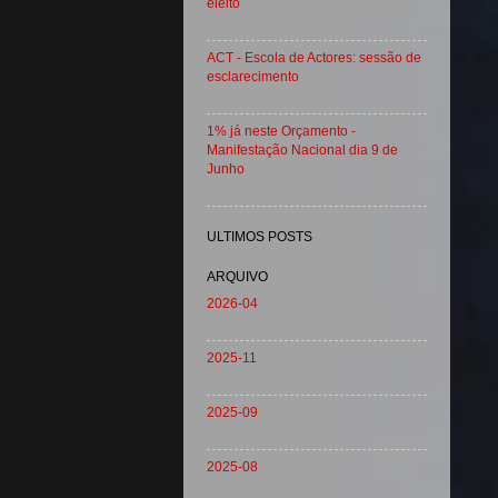
eleito
ACT - Escola de Actores: sessão de
esclarecimento
1% já neste Orçamento -
Manifestação Nacional dia 9 de
Junho
ULTIMOS POSTS
ARQUIVO
2026-04
2025-11
2025-09
2025-08