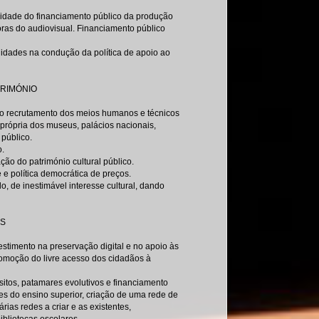
lidade do financiamento público da produção
as do audiovisual. Financiamento público
lidades na condução da política de apoio ao
TRIMÓNIO
m o recrutamento dos meios humanos e técnicos
própria dos museus, palácios nacionais,
 público.
o.
ção do património cultural público.
 e política democrática de preços.
, de inestimável interesse cultural, dando
AS
stimento na preservação digital e no apoio às
romoção do livre acesso dos cidadãos à
sitos, patamares evolutivos e financiamento
ões do ensino superior, criação de uma rede de
rias redes a criar e as existentes,