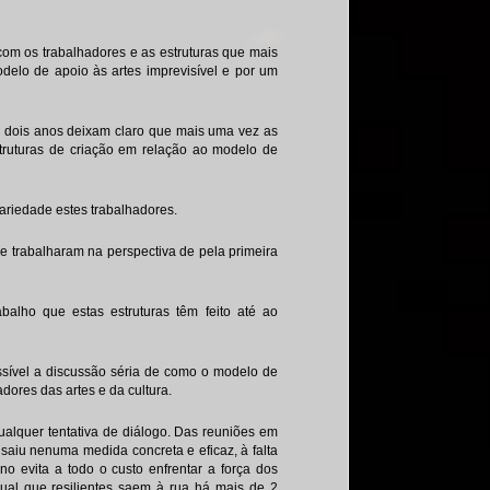
om os trabalhadores e as estruturas que mais
elo de apoio às artes imprevisível e por um
 dois anos deixam claro que mais uma vez as
truturas de criação em relação ao modelo de
cariedade estes trabalhadores.
 trabalharam na perspectiva de pela primeira
alho que estas estruturas têm feito até ao
sível a discussão séria de como o modelo de
adores das artes e da cultura.
ualquer tentativa de diálogo. Das reuniões em
saiu nenuma medida concreta e eficaz, à falta
no evita a todo o custo enfrentar a força dos
ual que resilientes saem à rua há mais de 2