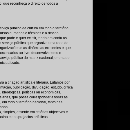
o, que reconheça o direito de todos à
viço público de cultura em todo o território
cursos humanos e técnicos e o devido
que pode e quer existir, tendo em conta as
 Um serviço público que organize uma rede de
 organizações e as dinâmicas existentes e que
cessários ao livre desenvolvimento e
rviço público de matriz nacional, orientado
nicipalizado.
a a criação artística e literária. Lutamos por
ntação, publicação, divulgação, estudo, crítica
, ideológicas, políticas ou económicas.
às artes, que possa corresponder a todas as
em todo o território nacional, tanto nas
anas..
simples, assente em critérios objectivos e
lho e dos projectos artísticos.