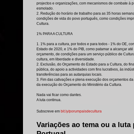
projectos e organizações, com mecanismos de combate à p
esmolado.
2. Redução do horário de trabalho para as 35 horas semanai
condições de vida do povo português, como condições impres
Cultura.
1% PARA A CULTURA
1. 1% para a cultura, por todos e para todos - 1% do OE, 
Estado de 2020, e 1% do PIB, como patamar a alcançar até ao
orçamento, de condições para um serviço público de Cultu
cultura, em liberdade e diversidade.
2. Exclusão, do Orçamento do Estado para a Cultura, do f
pública, do apoio a actividades com fins lucrativos, às indú
transferências para as autarquias locais.
3. Fim das cativações e plena execução dos orçamentos da t
da execução do Orçamento do Ministério da Cultura.
Nada vai ficar como dantes.
A luta continua.
Subscreve em
bit.ly/porumpaisdecultura
Variações ao tema ou a luta 
Portugal