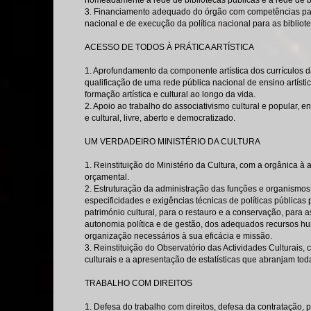
nomeadamente a rede de bibliotecas públicas e a rede de bi
3. Financiamento adequado do órgão com competências par
nacional e de execução da política nacional para as bibliot
ACESSO DE TODOS À PRÁTICA ARTÍSTICA
1. Aprofundamento da componente artística dos currículos d
qualificação de uma rede pública nacional de ensino artíst
formação artística e cultural ao longo da vida.
2. Apoio ao trabalho do associativismo cultural e popular, 
e cultural, livre, aberto e democratizado.
UM VERDADEIRO MINISTÉRIO DA CULTURA
1. Reinstituição do Ministério da Cultura, com a orgânica à 
orçamental.
2. Estruturação da administração das funções e organismos
especificidades e exigências técnicas de políticas públicas p
património cultural, para o restauro e a conservação, para 
autonomia política e de gestão, dos adequados recursos hu
organização necessários à sua eficácia e missão.
3. Reinstituição do Observatório das Actividades Culturais,
culturais e a apresentação de estatísticas que abranjam tod
TRABALHO COM DIREITOS
1. Defesa do trabalho com direitos, defesa da contratação,