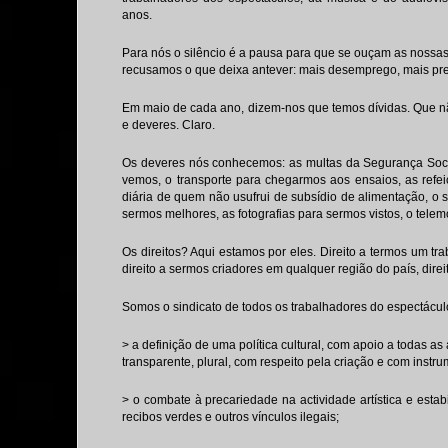
anos.
Para nós o silêncio é a pausa para que se ouçam as nossas
recusamos o que deixa antever: mais desemprego, mais pre
Em maio de cada ano, dizem-nos que temos dívidas. Que nã
e deveres. Claro.
Os deveres nós conhecemos: as multas da Segurança Soci
vemos, o transporte para chegarmos aos ensaios, as refe
diária de quem não usufrui de subsídio de alimentação, o 
sermos melhores, as fotografias para sermos vistos, o tel
Os direitos? Aqui estamos por eles. Direito a termos um tr
direito a sermos criadores em qualquer região do país, dire
Somos o sindicato de todos os trabalhadores do espectácul
> a definição de uma política cultural, com apoio a todas as
transparente, plural, com respeito pela criação e com inst
> o combate à precariedade na actividade artística e estabi
recibos verdes e outros vínculos ilegais;