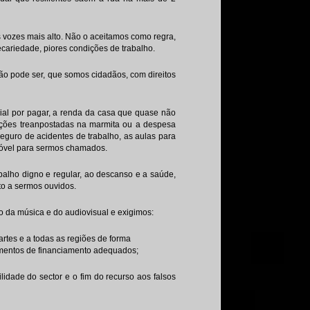
 vozes mais alto. Não o aceitamos como regra,
cariedade, piores condições de trabalho.
o pode ser, que somos cidadãos, com direitos
al por pagar, a renda da casa que quase não
ições treanpostadas na marmita ou a despesa
seguro de acidentes de trabalho, as aulas para
emóvel para sermos chamados.
abalho digno e regular, ao descanso e a saúde,
ito a sermos ouvidos.
o da música e do audiovisual e exigimos:
 artes e a todas as regiões de forma
rumentos de financiamento adequados;
lidade do sector e o fim do recurso aos falsos