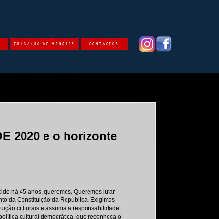
O
TRABALHO DE MENORES
CONTACTOS
OE 2020 e o horizonte
scido há 45 anos, queremos. Queremos lutar
ento da Constituição da República. Exigimos
fruição culturais e assuma a responsabilidade
olítica cultural democrática, que reconheça o