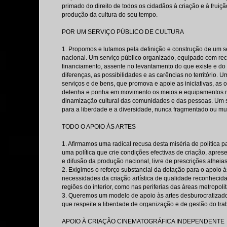
primado do direito de todos os cidadãos à criação e à fruiçã
produção da cultura do seu tempo.
POR UM SERVIÇO PÚBLICO DE CULTURA
1. Propomos e lutamos pela definição e construção de um ser
nacional. Um serviço público organizado, equipado com re
financiamento, assente no levantamento do que existe e do 
diferenças, as possibilidades e as carências no território.
serviços e de bens, que promova e apoie as iniciativas, as
detenha e ponha em movimento os meios e equipamentos ne
dinamização cultural das comunidades e das pessoas. Um se
para a liberdade e a diversidade, nunca fragmentado ou mu
TODO O APOIO ÀS ARTES
1. Afirmamos uma radical recusa desta miséria de política par
uma política que crie condições efectivas de criação, aprese
e difusão da produção nacional, livre de prescrições alheias
2. Exigimos o reforço substancial da dotação para o apoio 
necessidades da criação artística de qualidade reconhecida, 
regiões do interior, como nas periferias das áreas metropolit
3. Queremos um modelo de apoio às artes desburocratizado, 
que respeite a liberdade de organização e de gestão do traba
APOIO À CRIAÇÃO CINEMATOGRÁFICA INDEPENDENTE