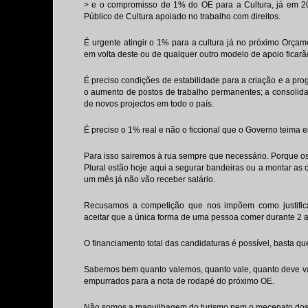
> e o compromisso de 1% do OE para a Cultura, já em 2
Público de Cultura apoiado no trabalho com direitos.
É urgente atingir o 1% para a cultura já no próximo Orça
em volta deste ou de qualquer outro modelo de apoio ficarã
É preciso condições de estabilidade para a criação e a pr
o aumento de postos de trabalho permanentes; a consolida
de novos projectos em todo o país.
É preciso o 1% real e não o ficcional que o Governo teima 
Para isso sairemos à rua sempre que necessário. Porque os
Plural estão hoje aqui a segurar bandeiras ou a montar as
um mês já não vão receber salário.
Recusamos a competição que nos impõem como justific
aceitar que a única forma de uma pessoa comer durante 2 a
O financiamento total das candidaturas é possível, basta qu
Sabemos bem quanto valemos, quanto vale, quanto deve val
empurrados para a nota de rodapé do próximo OE.
Não somos a maquilhagem do turismo nem o mecenato dos