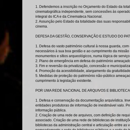
1. Defendemos a inscrição no Orçamento do Estado da tota
cinematográfica independente, sem concessões às operador
integral do ICA e da Cinemateca Nacional.
2. Assunção pelo Estado da totalidade das suas responsabi
cinema.
DEFESA DA GESTÃO, CONSERVAÇÃO E ESTUDO DO PA
1. Defesa do vasto património cultural à nossa guarda, co
necessários à sua boa gestão e ao cumprimento da missão 
monumentos e sítios arqueológicos, numa lógica de serviço
2. Plano de emergência em defesa do património ameaçad
3. Fim e reversão da privatização, concessão e municipaliza
4. Promoção da acessibilidade, alargamento da gratuitidade
5. Medidas de proteção do património não-público ameaçado
cumprimento à legislação existente.
POR UMA REDE NACIONAL DE ARQUIVOS E BIBLIOTEC
1. Defesa e conservação da documentação arquivística. Inve
entidades produtoras de informação de inestimável valo. P
informação pública.
2. Criação de uma rede de arquivos, com definição de requi
associado. Criação de uma rede de bibliotecas de instituiç
bibliotecas da administração central e articulação entre as vá