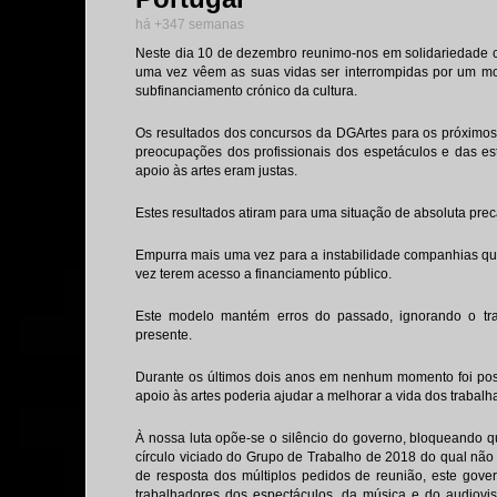
há +347 semanas
Neste dia 10 de dezembro reunimo-nos em solidariedade c
uma vez vêem as suas vidas ser interrompidas por um mod
subfinanciamento crónico da cultura.
Os resultados dos concursos da DGArtes para os próximos
preocupações dos profissionais dos espetáculos e das es
apoio às artes eram justas.
Estes resultados atiram para uma situação de absoluta pre
Empurra mais uma vez para a instabilidade companhias que
vez terem acesso a financiamento público.
Este modelo mantém erros do passado, ignorando o trab
presente.
Durante os últimos dois anos em nenhum momento foi pos
apoio às artes poderia ajudar a melhorar a vida dos trabalh
À nossa luta opõe-se o silêncio do governo, bloqueando q
círculo viciado do Grupo de Trabalho de 2018 do qual não 
de resposta dos múltiplos pedidos de reunião, este gover
trabalhadores dos espectáculos, da música e do audiovis