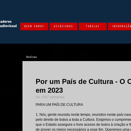
QUEM SOMOS
ASSOCIADOS
TABELAS
INFORMAÇÃ
Notícias
Por um País de Cultura - O 
em 2023
há +347 semanas
PARA UM PAÍS DE CULTURA
1. Nós, gente reunida neste tempo, reunidos neste país na
pelo direito de todos a toda a Cultura. Exigimos o cumprim
que o Estado assegure o livre acesso de todos à criação e 
de prover os meios necessários a esse fim. Queremos uma p