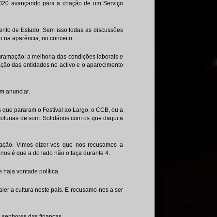
020 avançando para a criação de um Serviço
mento de Estado. Sem isso todas as discussões
o na aparência, no conceito.
ogramação; a melhoria das condições laborais e
ção das entidades no activo e o aparecimento
em anunciar.
 que pararam o Festival ao Largo, o CCB, ou a
 colunas de som. Solidários com os que daqui a
ação. Vimos dizer-vos que nos recusamos a
nos é que a do lado não o faça durante 4.
e haja vontade política.
er a cultura neste país. E recusamo-nos a ser
 senhores das finanças.