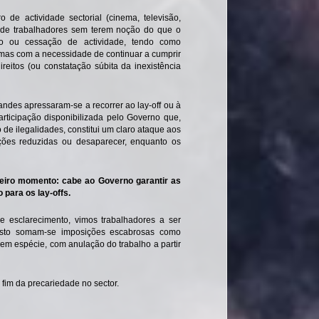
de actividade sectorial (cinema, televisão,
s de trabalhadores sem terem noção do que o
ão ou cessação de actividade, tendo como
, mas com a necessidade de continuar a cumprir
ireitos (ou constatação súbita da inexistência
ndes apressaram-se a recorrer ao lay-off ou à
rticipação disponibilizada pelo Governo que,
de ilegalidades, constitui um claro ataque aos
ções reduzidas ou desaparecer, enquanto os
meiro momento: cabe ao Governo garantir as
para os lay-offs.
e esclarecimento, vimos trabalhadores a ser
isto somam-se imposições escabrosas como
 espécie, com anulação do trabalho a partir
fim da precariedade no sector.