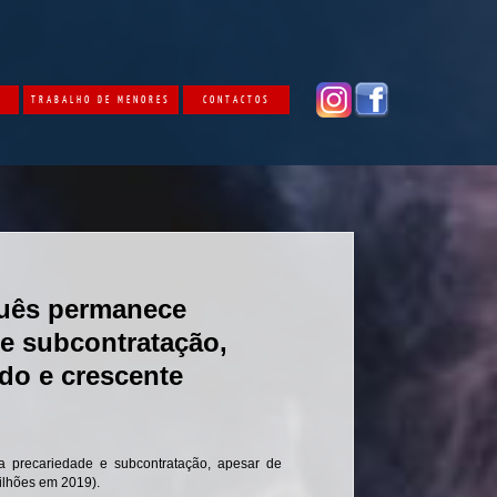
O
TRABALHO DE MENORES
CONTACTOS
guês permanece
 e subcontratação,
ado e crescente
la precariedade e subcontratação, apesar de
Milhões em 2019).