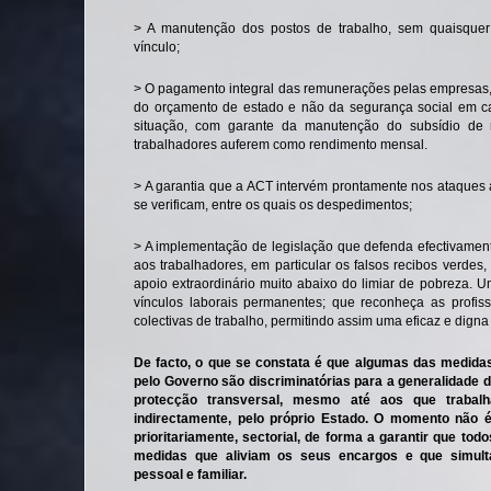
> A manutenção dos postos de trabalho, sem quaisque
vínculo;
> O pagamento integral das remunerações pelas empresas, 
do orçamento de estado e não da segurança social em caso
situação, com garante da manutenção do subsídio de r
trabalhadores auferem como rendimento mensal.
> A garantia que a ACT intervém prontamente nos ataques a
se verificam, entre os quais os despedimentos;
> A implementação de legislação que defenda efectivament
aos trabalhadores, em particular os falsos recibos verde
apoio extraordinário muito abaixo do limiar de pobreza. 
vínculos laborais permanentes; que reconheça as profi
colectivas de trabalho, permitindo assim uma eficaz e digna
De facto, o que se constata é que algumas das medidas
pelo Governo são discriminatórias para a generalidade
protecção transversal, mesmo até aos que trabalh
indirectamente, pelo próprio Estado. O momento não é
prioritariamente, sectorial, de forma a garantir que to
medidas que aliviam os seus encargos e que simul
pessoal e familiar.