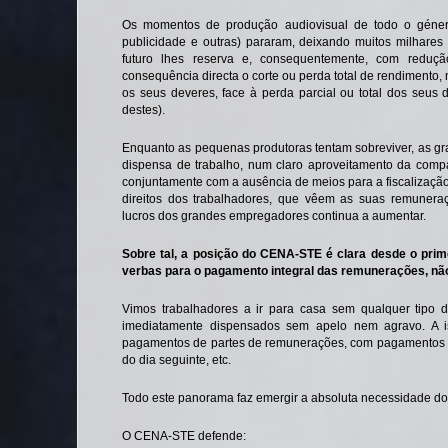
Os momentos de produção audiovisual de todo o género 
publicidade e outras) pararam, deixando muitos milhare
futuro lhes reserva e, consequentemente, com reduç
consequência directa o corte ou perda total de rendimento
os seus deveres, face à perda parcial ou total dos seus d
destes).
Enquanto as pequenas produtoras tentam sobreviver, as gra
dispensa de trabalho, num claro aproveitamento da compa
conjuntamente com a ausência de meios para a fiscalização 
direitos dos trabalhadores, que vêem as suas remunera
lucros dos grandes empregadores continua a aumentar.
Sobre tal, a posição do CENA-STE é clara desde o pri
verbas para o pagamento integral das remunerações, não 
Vimos trabalhadores a ir para casa sem qualquer tipo d
imediatamente dispensados sem apelo nem agravo. A 
pagamentos de partes de remunerações, com pagamentos em
do dia seguinte, etc.
Todo este panorama faz emergir a absoluta necessidade do 
O CENA-STE defende: