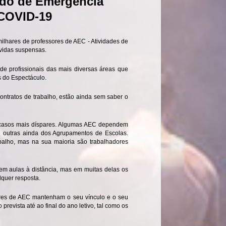
ado de Emergência
 COVID-19
ilhares de professores de AEC - Atividades de
 vidas suspensas.
e profissionais das mais diversas áreas que
s do Espectáculo.
ontratos de trabalho, estão ainda sem saber o
s casos mais díspares. Algumas AEC dependem
e outras ainda dos Agrupamentos de Escolas.
balho, mas na sua maioria são trabalhadores
m aulas à distância, mas em muitas delas os
quer resposta.
res de AEC mantenham o seu vínculo e o seu
revista até ao final do ano letivo, tal como os