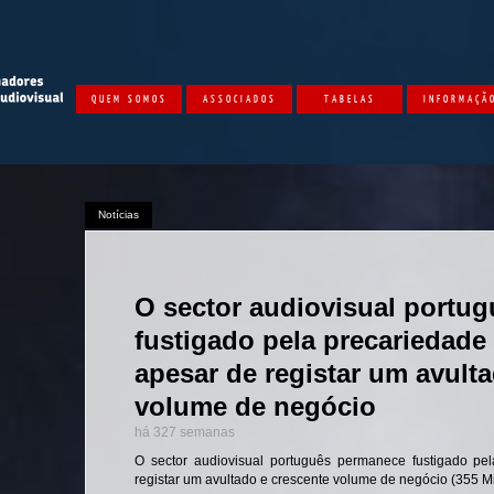
QUEM SOMOS
ASSOCIADOS
TABELAS
INFORMAÇÃ
Notícias
O sector audiovisual portu
fustigado pela precariedade
apesar de registar um avult
volume de negócio
há 327 semanas
O sector audiovisual português permanece fustigado pe
registar um avultado e crescente volume de negócio (355 