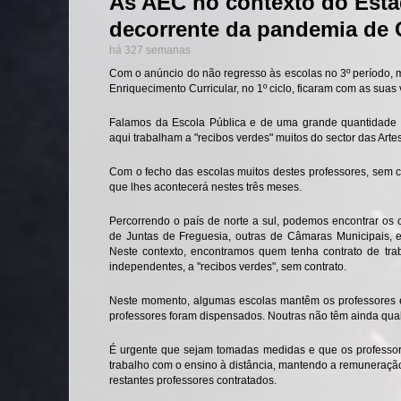
As AEC no contexto do Est
decorrente da pandemia de
há 327 semanas
Com o anúncio do não regresso às escolas no 3º período, m
Enriquecimento Curricular, no 1º ciclo, ficaram com as suas
Falamos da Escola Pública e de uma grande quantidade d
aqui trabalham a "recibos verdes" muitos do sector das Arte
Com o fecho das escolas muitos destes professores, sem c
que lhes acontecerá nestes três meses.
Percorrendo o país de norte a sul, podemos encontrar o
de Juntas de Freguesia, outras de Câmaras Municipais, 
Neste contexto, encontramos quem tenha contrato de tra
independentes, a "recibos verdes", sem contrato.
Neste momento, algumas escolas mantêm os professores e
professores foram dispensados. Noutras não têm ainda qual
É urgente que sejam tomadas medidas e que os professo
trabalho com o ensino à distância, mantendo a remuneração p
restantes professores contratados.