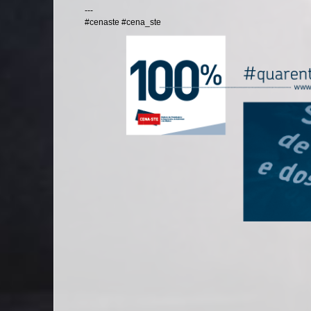
---
#cenaste #cena_ste