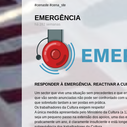
#cenaste #cena_ste
EMERGÊNCIA
há 282 semanas
RESPONDER À EMERGÊNCIA. REACTIVAR A C
Um sector que vive uma situação sem precedentes e que e
que vão sendo anunciadas não pode ser confrontado com u
que sobretudo tardam a ser postas em prática.
Os trabalhadores da Cultura exigem respeito!
A única medida apresentada pelo Ministério da Cultura (a 1
seja um pequeno passo na extensão dos apoios, uma das e
praticamente um ano, é claramente insuficiente e está lon
sobrevivência dos trabalhadores da Cultura.