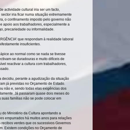
actividade cultural iria ser um facto,
sector iria ficar numa situação extremamente
gra, o confinamento imposto pelo governo não
e apoio aos trabalhadores, especialmente a
o, precariedade ou informalidade.
ERGÊNCIA' que respondam à realidade laboral
festamente insuficientes.
 ápice ao normal como se nada se tivesse
ectivam-se duradouras e muito difíceis de
el reactivar a cultura com trabalhadores,
assado.
a decidiu, perante a agudização da situação
m já previstas no Orçamento de Estado.
u não e, sendo todas elas exigências dos
pidamente. Já passaram quase dois meses do
s suas famílias não se pode colocar em
u do Ministério da Cultura apontando a
res empurrados há muitos anos para relações
os recibos verdes que os sucessivos Governos
ram. Existem condições no Orçamento de