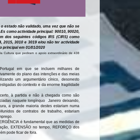
o estado não validado, uma vez que não se
s como actividade principal: 90010, 90020,
um dos seguintes códigos IRS (CIRS) como
4, 2015, 3010 e 3019 e/ou não ter actividade
o principal em 01/01/2020
 Cultura que pediram o apoio extraordinário de 438
m Portugal em que se incluem milhares de
nitivamente do plano das intenções e das meias
ilizando um argumentário cínico, desonesto
esligadas do contexto e da enorme fragilidade
o certo, à partida e não à chegada como são
ciadas naquele longínquo Janeiro deixando,
tura, a grande maioria destes estariam numa
 Munidos de contratos de trabalho, estariam
emprego.
ERGÊNCIA é fundamental que as medidas de
licação, EXTENSÃO no tempo, REFORÇO dos
m pode ficar de fora.