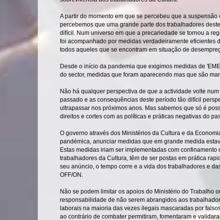
A partir do momento em que se percebeu que a suspensão de 
percebemos que uma grande parte dos trabalhadores deste 
difícil. Num universo em que a precariedade se tornou a re
foi acompanhado por medidas verdadeiramente eficientes d
todos aqueles que se encontram em situação de desempreg
Desde o início da pandemia que exigimos medidas de 'EM
do sector, medidas que foram aparecendo mas que são mani
Não há qualquer perspectiva de que a actividade volte num
passado e as consequências deste período tão difícil persp
ultrapassar nos próximos anos. Mas sabemos que só é possív
direitos e cortes com as políticas e práticas negativas do p
O governo através dos Ministérios da Cultura e da Economi
pandémica, anunciar medidas que em grande medida estava
Estas medidas iriam ser implementadas com confinamento o
trabalhadores da Cultura, têm de ser postas em prática ra
seu anúncio, o tempo corre e a vida dos trabalhadores e da
OFF/ON.
Não se podem limitar os apoios do Ministério do Trabalho o
responsabilidade de não serem abrangidos aos trabalhado
laborais na maioria das vezes ilegais mascaradas por fals
ao contrário de combater permitiram, fomentaram e valida