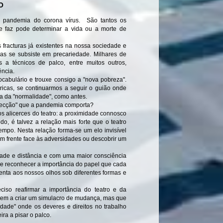
O
pandemia do corona vírus. São tantos os
e faz pode determinar a vida ou a morte de
fracturas já existentes na nossa sociedade e
as se subsiste em precariedade. Milhares de
s a técnicos de palco, entre muitos outros,
ência.
cabulário e trouxe consigo a "nova pobreza".
tóricas, se continuarmos a seguir o guião onde
a da "normalidade", como antes.
elecção" que a pandemia comporta?
s alicerces do teatro: a proximidade connosco
o, é talvez a relação mais forte que o teatro
po. Nesta relação forma-se um elo invisível
em frente face às adversidades ou descobrir um
idade e distância e com uma maior consciência
e reconhecer a importância do papel que cada
nta aos nossos olhos sob diferentes formas e
ciso reafirmar a importância do teatro e da
mitem a criar um simulacro de mudança, mas que
dade" onde os deveres e direitos no trabalho
ra a pisar o palco.