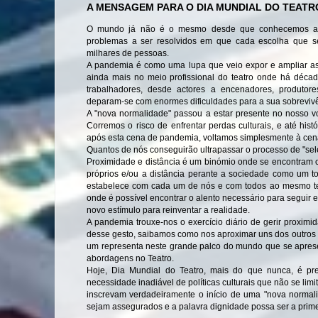
A MENSAGEM PARA O DIA MUNDIAL DO TEATR
O mundo já não é o mesmo desde que conhecemos a 
problemas a ser resolvidos em que cada escolha que s
milhares de pessoas.
A pandemia é como uma lupa que veio expor e ampliar as 
ainda mais no meio profissional do teatro onde há décad
trabalhadores, desde actores a encenadores, produtore
deparam-se com enormes dificuldades para a sua sobreviv
A "nova normalidade" passou a estar presente no nosso vo
Corremos o risco de enfrentar perdas culturais, e até his
após esta cena de pandemia, voltamos simplesmente à cen
Quantos de nós conseguirão ultrapassar o processo de "s
Proximidade e distância é um binómio onde se encontram o
próprios e/ou a distância perante a sociedade como um tod
estabelece com cada um de nós e com todos ao mesmo tem
onde é possível encontrar o alento necessário para seguir 
novo estímulo para reinventar a realidade.
A pandemia trouxe-nos o exercício diário de gerir proxim
desse gesto, saibamos como nos aproximar uns dos outros 
um representa neste grande palco do mundo que se aprese
abordagens no Teatro.
Hoje, Dia Mundial do Teatro, mais do que nunca, é pre
necessidade inadiável de políticas culturais que não se li
inscrevam verdadeiramente o início de uma "nova normali
sejam assegurados e a palavra dignidade possa ser a primei