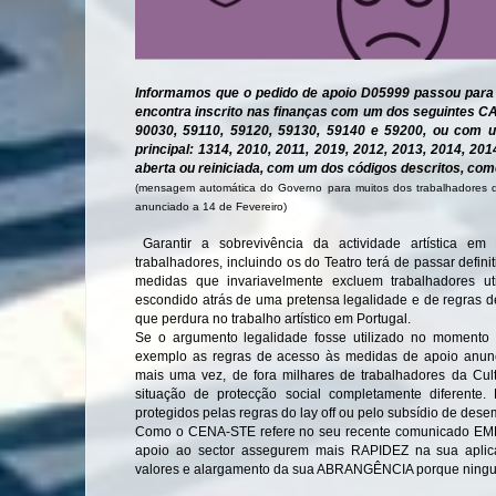
Informamos que o pedido de apoio D05999 passou para 
encontra inscrito nas finanças com um dos seguintes CAE
90030, 59110, 59120, 59130, 59140 e 59200, ou com 
principal: 1314, 2010, 2011, 2019, 2012, 2013, 2014, 201
aberta ou reiniciada, com um dos códigos descritos, com
(mensagem automática do Governo para muitos dos trabalhadores da
anunciado a 14 de Fevereiro)
Garantir a sobrevivência da actividade artística e
trabalhadores, incluindo os do Teatro terá de passar defi
medidas que invariavelmente excluem trabalhadores ut
escondido atrás de uma pretensa legalidade e de regras d
que perdura no trabalho artístico em Portugal.
Se o argumento legalidade fosse utilizado no moment
exemplo as regras de acesso às medidas de apoio anun
mais uma vez, de fora milhares de trabalhadores da Cul
situação de protecção social completamente diferente.
protegidos pelas regras do lay off ou pelo subsídio de des
Como o CENA-STE refere no seu recente comunicado EM
apoio ao sector assegurem mais RAPIDEZ na sua ap
valores e alargamento da sua ABRANGÊNCIA porque ningué