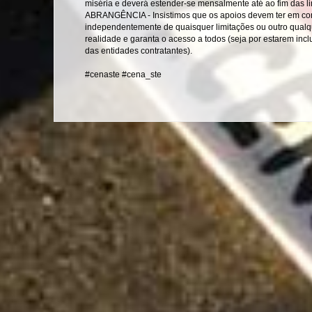
miséria e deverá estender-se mensalmente até ao fim das li
ABRANGÊNCIA - Insistimos que os apoios devem ter em con
independentemente de quaisquer limitações ou outro qualqu
realidade e garanta o acesso a todos (seja por estarem inc
das entidades contratantes).
#cenaste #cena_ste