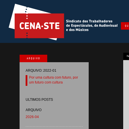
QU
N
ARQUIVO
ARQUIVO: 2022-01
Por uma cultura com futuro, por
um futuro com cultura
ULTIMOS POSTS
ARQUIVO
2026-04