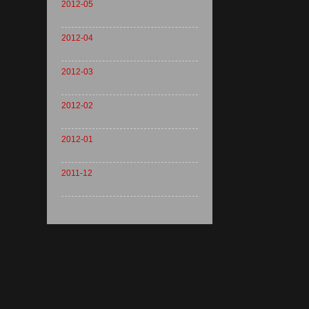
2012-05
2012-04
2012-03
2012-02
2012-01
2011-12